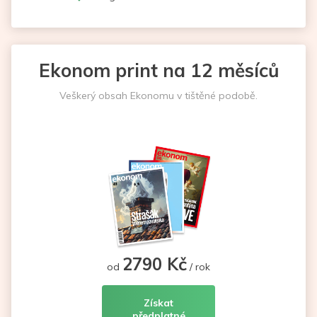
Ekonom print na 12 měsíců
Veškerý obsah Ekonomu v tištěné podobě.
2790 Kč
od
/ rok
Získat
předplatné