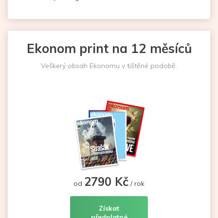
Ekonom print na 12 měsíců
Veškerý obsah Ekonomu v tištěné podobě.
2790 Kč
od
/ rok
Získat
předplatné