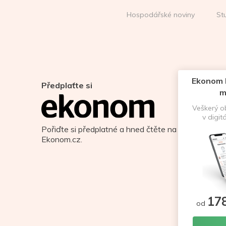
Hospodářské noviny
St
Ekonom D
Předplaťte si
m
Veškerý 
v digit
Pořiďte si předplatné a hned čtěte na
Ekonom.cz.
17
od