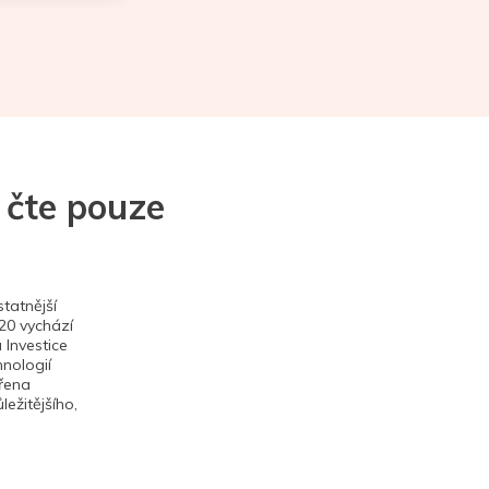
 čte pouze
tatnější
020 vychází
 Investice
hnologií
ěřena
ežitějšího,