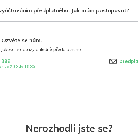
vyúčtováním předplatného. Jak mám postupovat?
? Ozvěte se nám.
jakékoliv dotazy ohledně předplatného.
 888
predpl
n od 7:30 do 16:00)
Nerozhodli jste se?