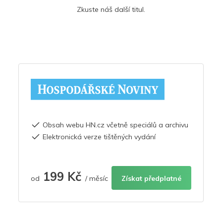
Zkuste náš další titul.
Obsah webu HN.cz včetně speciálů a archivu
Elektronická verze tištěných vydání
199 Kč
od
/ měsíc
Získat předplatné