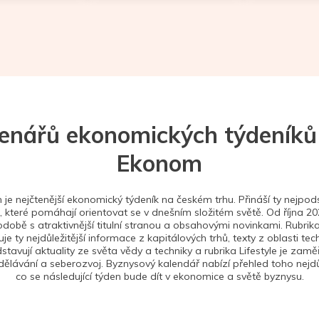
tenářů ekonomických týdeníků
Ekonom
je nejčtenější ekonomický týdeník na českém trhu. Přináší ty nejpods
 které pomáhají orientovat se v dnešním složitém světě. Od října 2
době s atraktivnější titulní stranou a obsahovými novinkami. Rubrika
je ty nejdůležitější informace z kapitálových trhů, texty z oblasti tec
stavují aktuality ze světa vědy a techniky a rubrika Lifestyle je zam
ělávání a seberozvoj. Byznysový kalendář nabízí přehled toho nejdůl
co se následující týden bude dít v ekonomice a světě byznysu.