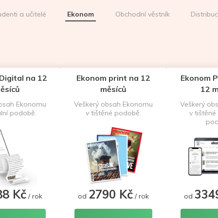
udenti a učitelé
Ekonom
Obchodní věstník
Distribu
igital na 12
Ekonom print na 12
Ekonom P
ěsíců
měsíců
12 m
obsah Ekonomu
Veškerý obsah Ekonomu
Veškerý ob
ální podobě.
v tištěné podobě.
v tištěné 
pod
88 Kč
2790 Kč
334
/ rok
od
/ rok
od