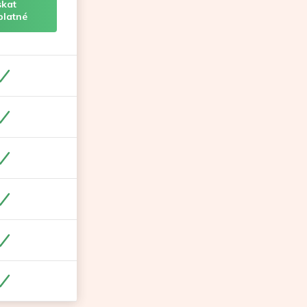
skat
platné