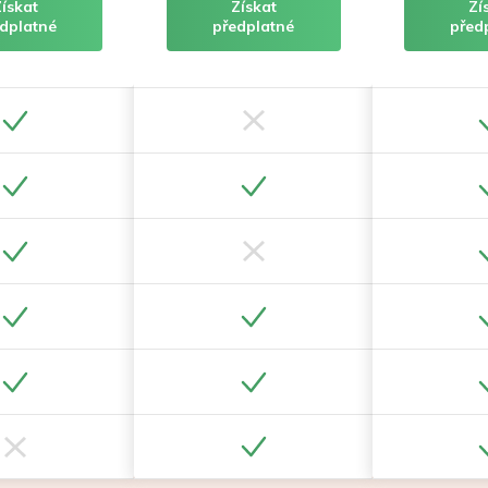
Získat
Získat
Zí
dplatné
předplatné
před