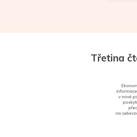
Třetina č
Ekonom 
informace,
v nové po
poskytu
před
na sebevzd