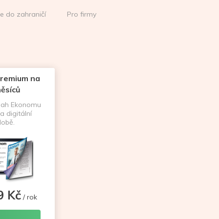
ce do zahraničí
Pro firmy
remium na
ěsíců
sah Ekonomu
a digitální
obě.
9 Kč
/ rok