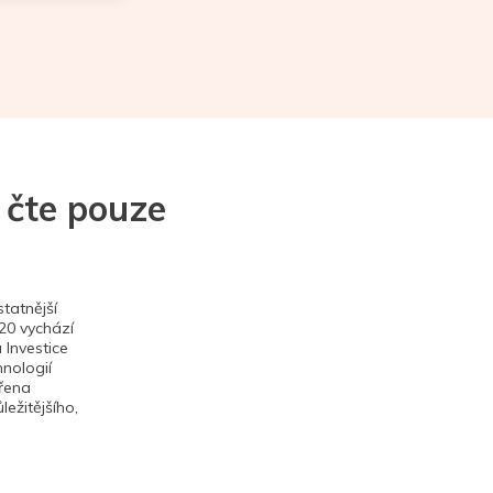
 čte pouze
tatnější
020 vychází
 Investice
hnologií
ěřena
ežitějšího,