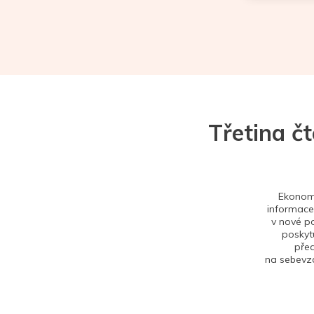
Třetina č
Ekonom 
informace,
v nové po
poskytu
před
na sebevzd