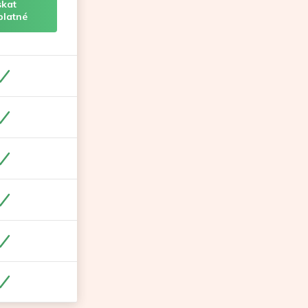
skat
platné