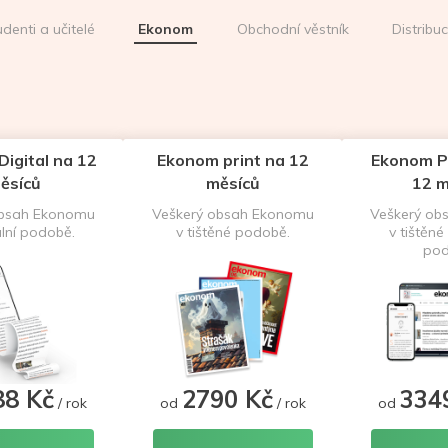
udenti a učitelé
Ekonom
Obchodní věstník
Distribu
igital na 12
Ekonom print na 12
Ekonom P
ěsíců
měsíců
12 m
obsah Ekonomu
Veškerý obsah Ekonomu
Veškerý ob
ální podobě.
v tištěné podobě.
v tištěné 
pod
88 Kč
2790 Kč
334
/ rok
od
/ rok
od