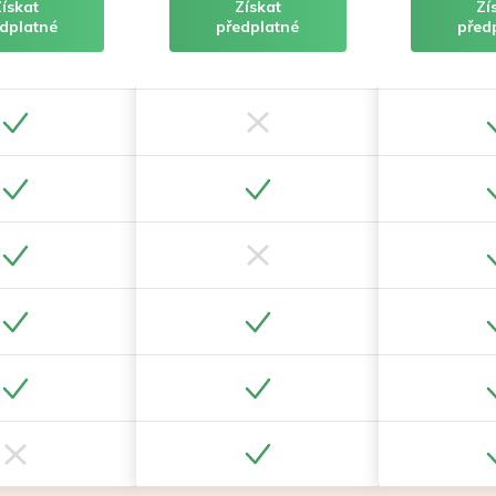
Získat
Získat
Zí
dplatné
předplatné
před