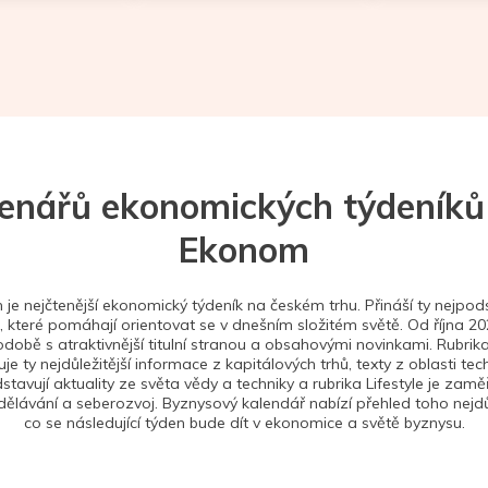
tenářů ekonomických týdeníků
Ekonom
je nejčtenější ekonomický týdeník na českém trhu. Přináší ty nejpods
 které pomáhají orientovat se v dnešním složitém světě. Od října 2
době s atraktivnější titulní stranou a obsahovými novinkami. Rubrika
je ty nejdůležitější informace z kapitálových trhů, texty z oblasti tec
stavují aktuality ze světa vědy a techniky a rubrika Lifestyle je zam
ělávání a seberozvoj. Byznysový kalendář nabízí přehled toho nejdůl
co se následující týden bude dít v ekonomice a světě byznysu.