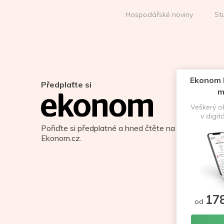
Hospodářské noviny
St
Ekonom D
Předplaťte si
m
Veškerý 
v digit
Pořiďte si předplatné a hned čtěte na
Ekonom.cz.
17
od