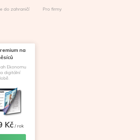
ce do zahraničí
Pro firmy
remium na
ěsíců
sah Ekonomu
a digitální
obě.
9 Kč
/ rok