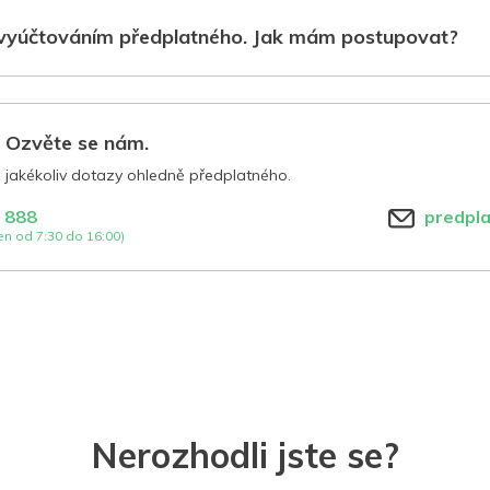
vyúčtováním předplatného. Jak mám postupovat?
? Ozvěte se nám.
jakékoliv dotazy ohledně předplatného.
 888
predpl
n od 7:30 do 16:00)
Nerozhodli jste se?