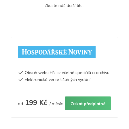
Zkuste náš další titul.
Obsah webu HN.cz včetně speciálů a archivu
Elektronická verze tištěných vydání
199 Kč
od
/ měsíc
Získat předplatné