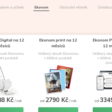
udenti a učitelé
Ekonom
Obchodní věstník
Distribu
igital na 12
Ekonom print na 12
Ekonom P
ěsíců
měsíců
12 m
obsah Ekonomu
Veškerý obsah Ekonomu
Veškerý ob
ální podobě.
v tištěné podobě.
v tištěné 
pod
88 Kč
2790 Kč
334
/ rok
od
/ rok
od