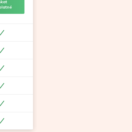
skat
platné