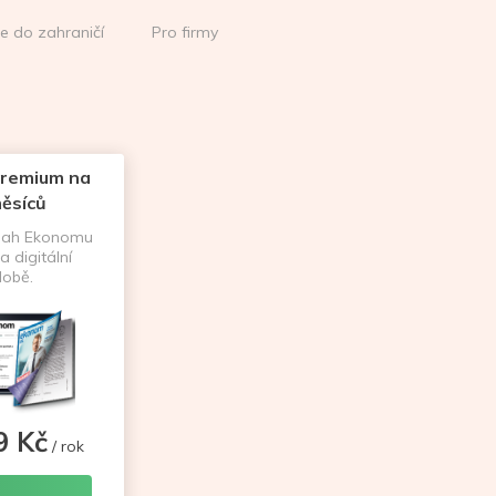
ce do zahraničí
Pro firmy
remium na
ěsíců
sah Ekonomu
a digitální
obě.
9 Kč
/ rok