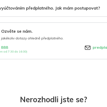
vyúčtováním předplatného. Jak mám postupovat?
? Ozvěte se nám.
jakékoliv dotazy ohledně předplatného.
 888
predpl
n od 7:30 do 16:00)
Nerozhodli jste se?