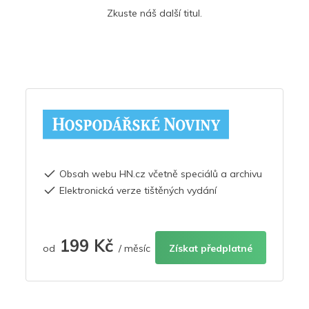
Zkuste náš další titul.
Obsah webu HN.cz včetně speciálů a archivu
Elektronická verze tištěných vydání
199 Kč
od
/ měsíc
Získat předplatné