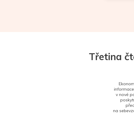
Třetina č
Ekonom 
informace,
v nové po
poskytu
před
na sebevzd