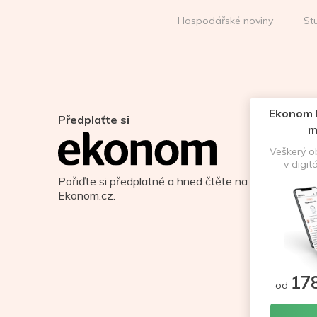
Hospodářské noviny
St
Ekonom D
Předplaťte si
m
Veškerý 
v digit
Pořiďte si předplatné a hned čtěte na
Ekonom.cz.
17
od