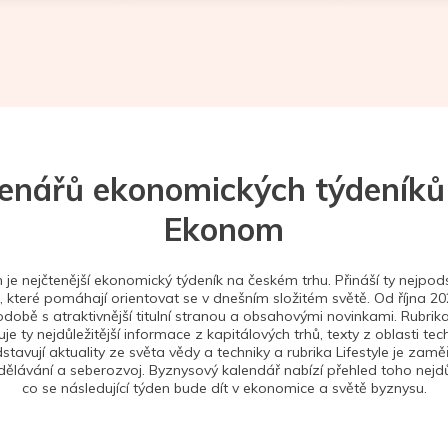
tenářů ekonomických týdeníků
Ekonom
je nejčtenější ekonomický týdeník na českém trhu. Přináší ty nejpods
 které pomáhají orientovat se v dnešním složitém světě. Od října 2
době s atraktivnější titulní stranou a obsahovými novinkami. Rubrika
je ty nejdůležitější informace z kapitálových trhů, texty z oblasti tec
stavují aktuality ze světa vědy a techniky a rubrika Lifestyle je zam
ělávání a seberozvoj. Byznysový kalendář nabízí přehled toho nejdůl
co se následující týden bude dít v ekonomice a světě byznysu.