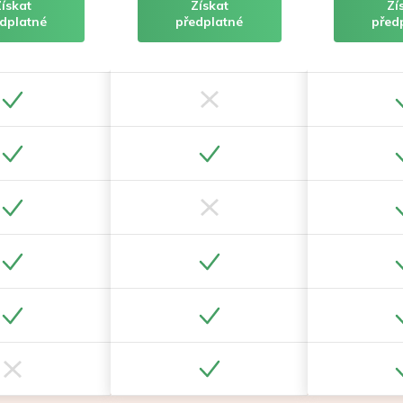
Získat
Získat
Zí
dplatné
předplatné
před