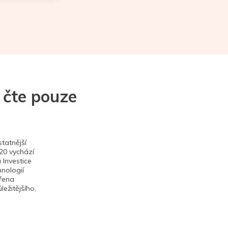
 čte pouze
tatnější
020 vychází
 Investice
hnologií
ěřena
ežitějšího,