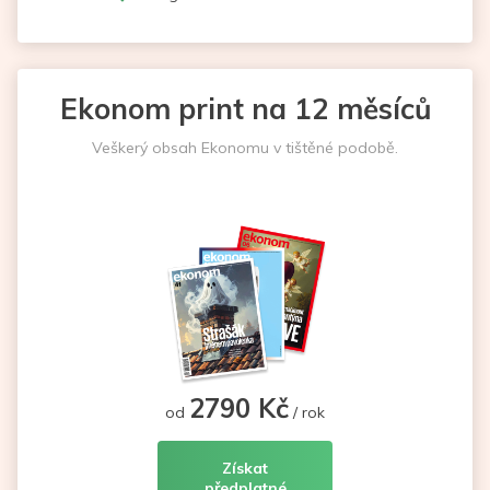
Ekonom print na 12 měsíců
Veškerý obsah Ekonomu v tištěné podobě.
2790 Kč
od
/ rok
Získat
předplatné