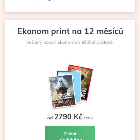
Ekonom print na 12 měsíců
Veškerý obsah Ekonomu v tištěné podobě.
2790 Kč
od
/ rok
Získat
předplatné