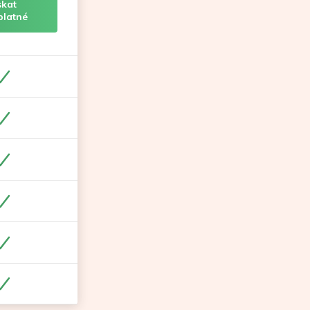
skat
platné