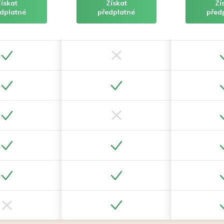
Získat
Získat
Zí
dplatné
předplatné
před