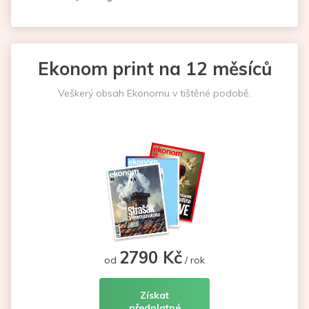
Ekonom print na 12 měsíců
Veškerý obsah Ekonomu v tištěné podobě.
2790 Kč
od
/ rok
Získat
předplatné