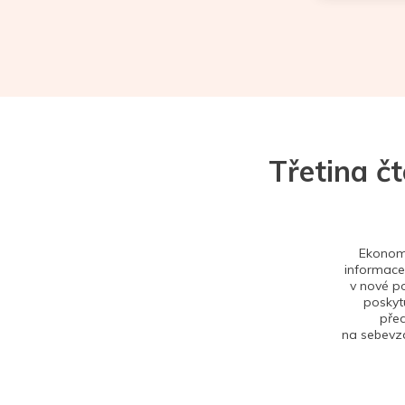
Třetina č
Ekonom 
informace,
v nové po
poskytu
před
na sebevzd