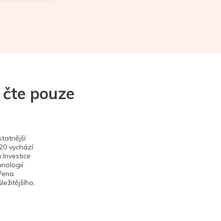
 čte pouze
tatnější
020 vychází
 Investice
hnologií
ěřena
ežitějšího,