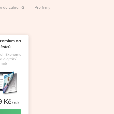
ce do zahraničí
Pro firmy
remium na
ěsíců
sah Ekonomu
a digitální
obě.
9 Kč
/ rok