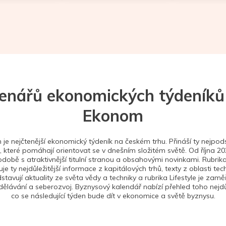
tenářů ekonomických týdeníků
Ekonom
je nejčtenější ekonomický týdeník na českém trhu. Přináší ty nejpods
 které pomáhají orientovat se v dnešním složitém světě. Od října 2
době s atraktivnější titulní stranou a obsahovými novinkami. Rubrika
je ty nejdůležitější informace z kapitálových trhů, texty z oblasti tec
stavují aktuality ze světa vědy a techniky a rubrika Lifestyle je zam
ělávání a seberozvoj. Byznysový kalendář nabízí přehled toho nejdůl
co se následující týden bude dít v ekonomice a světě byznysu.