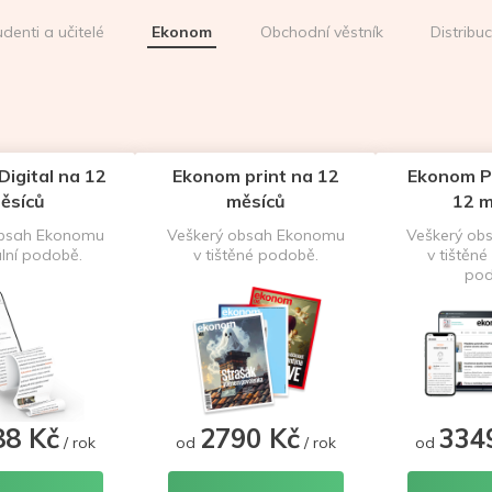
udenti a učitelé
Ekonom
Obchodní věstník
Distribu
igital na 12
Ekonom print na 12
Ekonom P
ěsíců
měsíců
12 m
obsah Ekonomu
Veškerý obsah Ekonomu
Veškerý ob
ální podobě.
v tištěné podobě.
v tištěné 
pod
88 Kč
2790 Kč
334
/ rok
od
/ rok
od