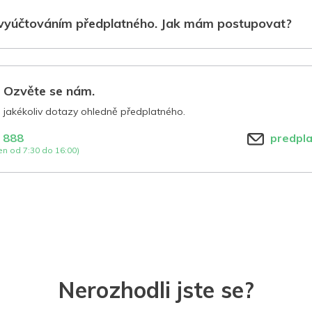
vyúčtováním předplatného. Jak mám postupovat?
? Ozvěte se nám.
jakékoliv dotazy ohledně předplatného.
 888
predpl
n od 7:30 do 16:00)
Nerozhodli jste se?