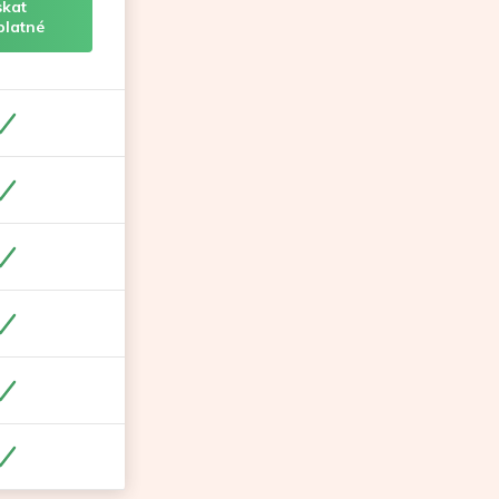
skat
platné