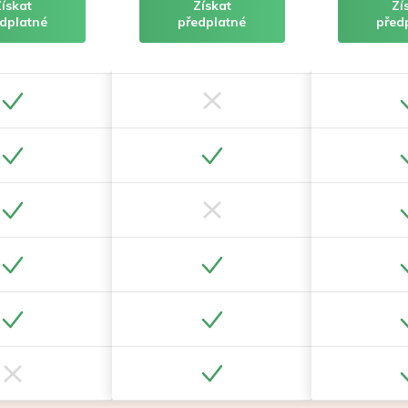
Získat
Získat
Zí
dplatné
předplatné
před