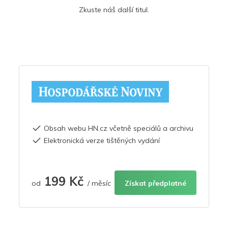
Zkuste náš další titul.
Obsah webu HN.cz včetně speciálů a archivu
Elektronická verze tištěných vydání
199 Kč
od
/ měsíc
Získat předplatné