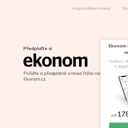
Hospodářské noviny
St
Ekonom D
Předplaťte si
m
Veškerý 
v digit
Pořiďte si předplatné a hned čtěte na
Ekonom.cz.
17
od