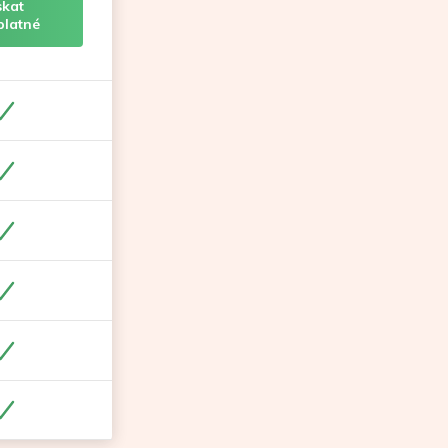
skat
platné