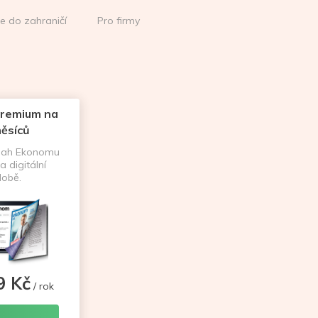
ce do zahraničí
Pro firmy
remium na
ěsíců
sah Ekonomu
a digitální
obě.
9 Kč
/ rok