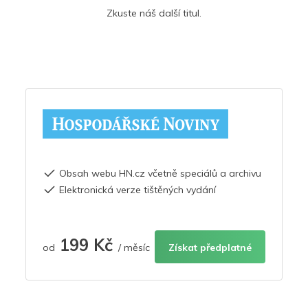
Zkuste náš další titul.
Obsah webu HN.cz včetně speciálů a archivu
Elektronická verze tištěných vydání
199 Kč
od
/ měsíc
Získat předplatné