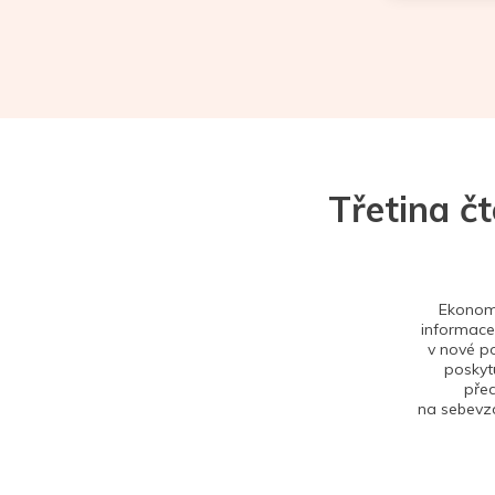
Třetina č
Ekonom 
informace,
v nové po
poskytu
před
na sebevzd