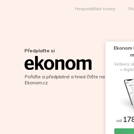
Hospodářské noviny
St
Ekonom D
Předplaťte si
m
Veškerý 
v digit
Pořiďte si předplatné a hned čtěte na
Ekonom.cz.
17
od