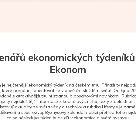
tenářů ekonomických týdeníků
Ekonom
je nejčtenější ekonomický týdeník na českém trhu. Přináší ty nejpods
 které pomáhají orientovat se v dnešním složitém světě. Od října 2
době s atraktivnější titulní stranou a obsahovými novinkami. Rubrika
je ty nejdůležitější informace z kapitálových trhů, texty z oblasti tec
stavují aktuality ze světa vědy a techniky a rubrika Lifestyle je zam
ělávání a seberozvoj. Byznysový kalendář nabízí přehled toho nejdůl
co se následující týden bude dít v ekonomice a světě byznysu.