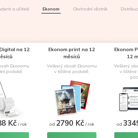
udenti a učitelé
Ekonom
Obchodní věstník
Distribu
igital na 12
Ekonom print na 12
Ekonom P
ěsíců
měsíců
12 m
obsah Ekonomu
Veškerý obsah Ekonomu
Veškerý ob
ální podobě.
v tištěné podobě.
v tištěné 
pod
88 Kč
2790 Kč
334
/ rok
od
/ rok
od