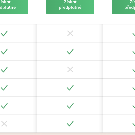
Získat
Získat
Zí
dplatné
předplatné
před