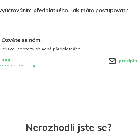
vyúčtováním předplatného. Jak mám postupovat?
? Ozvěte se nám.
jakékoliv dotazy ohledně předplatného.
 888
predpl
n od 7:30 do 16:00)
Nerozhodli jste se?