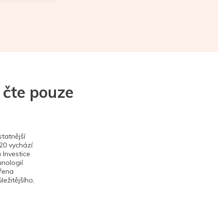
 čte pouze
tatnější
020 vychází
 Investice
hnologií
ěřena
ežitějšího,