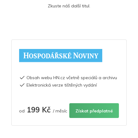
Zkuste náš další titul.
Obsah webu HN.cz včetně speciálů a archivu
Elektronická verze tištěných vydání
199 Kč
od
/ měsíc
Získat předplatné