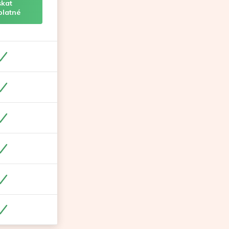
skat
platné