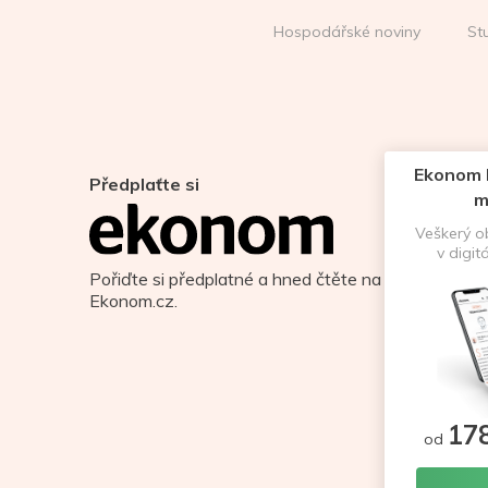
Hospodářské noviny
St
Ekonom D
Předplaťte si
m
Veškerý 
v digit
Pořiďte si předplatné a hned čtěte na
Ekonom.cz.
17
od