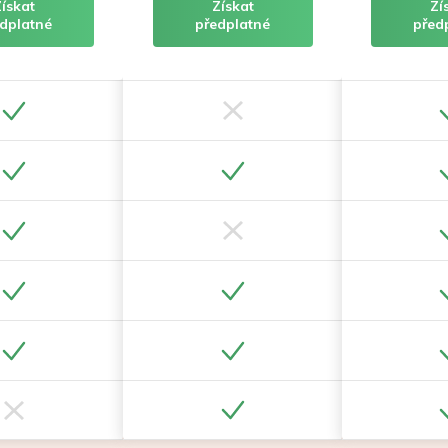
Získat
Získat
Zí
dplatné
předplatné
před