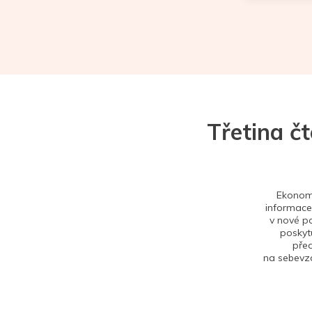
Třetina č
Ekonom 
informace,
v nové po
poskytu
před
na sebevzd