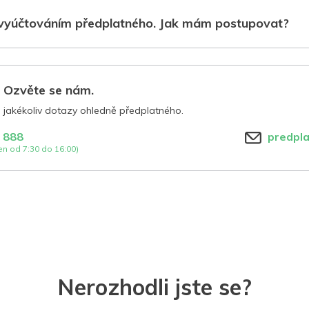
vyúčtováním předplatného. Jak mám postupovat?
? Ozvěte se nám.
jakékoliv dotazy ohledně předplatného.
 888
predpl
n od 7:30 do 16:00)
Nerozhodli jste se?