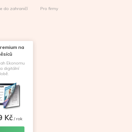
ce do zahraničí
Pro firmy
remium na
ěsíců
sah Ekonomu
a digitální
obě.
9 Kč
/ rok