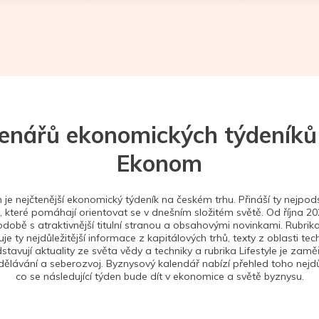
tenářů ekonomických týdeníků
Ekonom
je nejčtenější ekonomický týdeník na českém trhu. Přináší ty nejpods
 které pomáhají orientovat se v dnešním složitém světě. Od října 2
době s atraktivnější titulní stranou a obsahovými novinkami. Rubrika
je ty nejdůležitější informace z kapitálových trhů, texty z oblasti tec
stavují aktuality ze světa vědy a techniky a rubrika Lifestyle je zam
ělávání a seberozvoj. Byznysový kalendář nabízí přehled toho nejdůl
co se následující týden bude dít v ekonomice a světě byznysu.