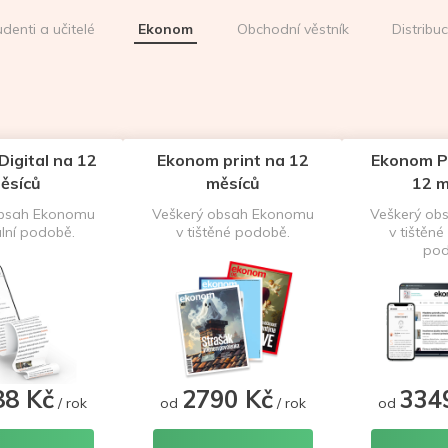
udenti a učitelé
Ekonom
Obchodní věstník
Distribu
igital na 12
Ekonom print na 12
Ekonom P
ěsíců
měsíců
12 m
obsah Ekonomu
Veškerý obsah Ekonomu
Veškerý ob
ální podobě.
v tištěné podobě.
v tištěné 
pod
88 Kč
2790 Kč
334
/ rok
od
/ rok
od