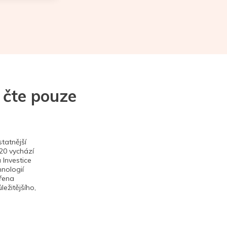
 čte pouze
tatnější
020 vychází
 Investice
hnologií
ěřena
ežitějšího,