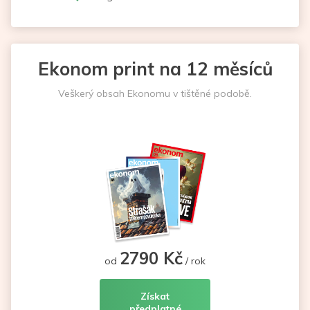
Ekonom print na 12 měsíců
Veškerý obsah Ekonomu v tištěné podobě.
2790 Kč
od
/ rok
Získat
předplatné