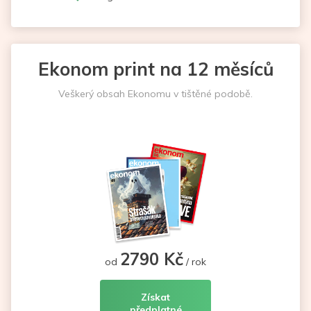
Ekonom print na 12 měsíců
Veškerý obsah Ekonomu v tištěné podobě.
2790 Kč
od
/ rok
Získat
předplatné