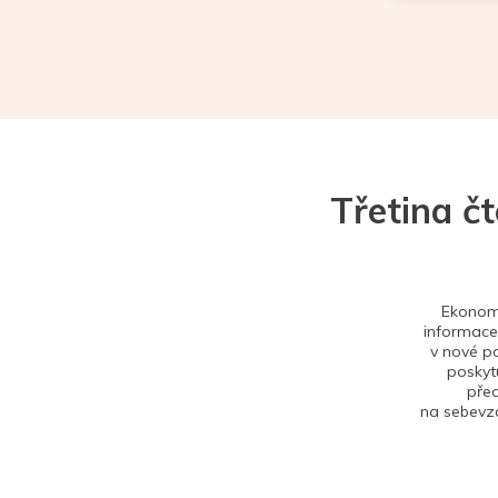
Třetina č
Ekonom 
informace,
v nové po
poskytu
před
na sebevzd