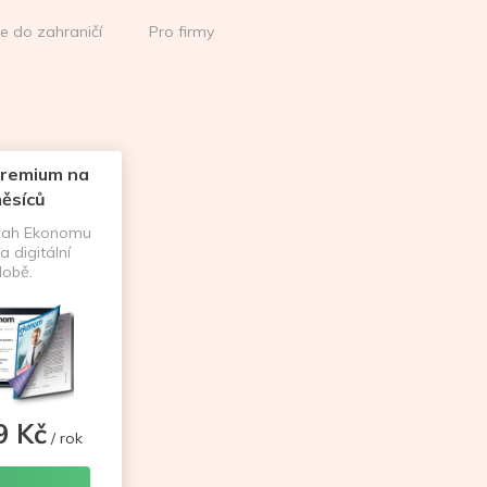
ce do zahraničí
Pro firmy
remium na
ěsíců
sah Ekonomu
a digitální
obě.
9 Kč
/ rok