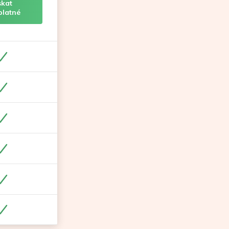
skat
platné