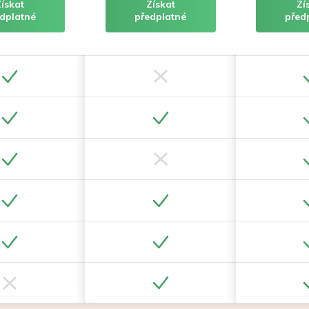
Získat
Získat
Zí
dplatné
předplatné
před