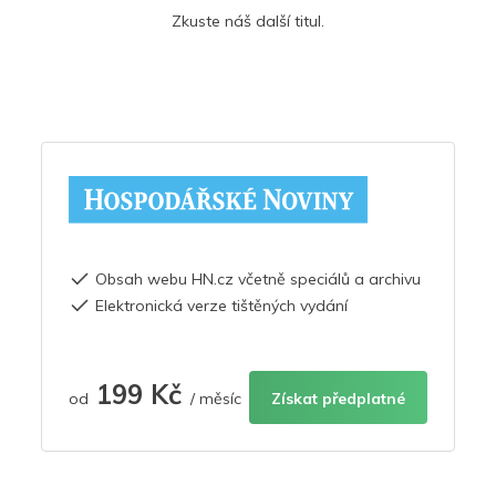
Zkuste náš další titul.
Obsah webu HN.cz včetně speciálů a archivu
Elektronická verze tištěných vydání
199 Kč
od
/ měsíc
Získat předplatné