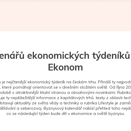
tenářů ekonomických týdeníků
Ekonom
je nejčtenější ekonomický týdeník na českém trhu. Přináší ty nejpods
 které pomáhají orientovat se v dnešním složitém světě. Od října 2
době s atraktivnější titulní stranou a obsahovými novinkami. Rubrika
je ty nejdůležitější informace z kapitálových trhů, texty z oblasti tec
stavují aktuality ze světa vědy a techniky a rubrika Lifestyle je zam
ělávání a seberozvoj. Byznysový kalendář nabízí přehled toho nejdůl
co se následující týden bude dít v ekonomice a světě byznysu.