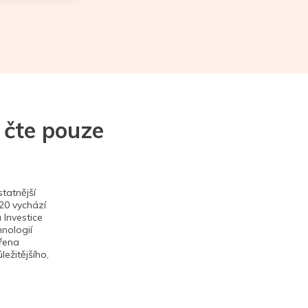
 čte pouze
tatnější
020 vychází
 Investice
hnologií
ěřena
ežitějšího,