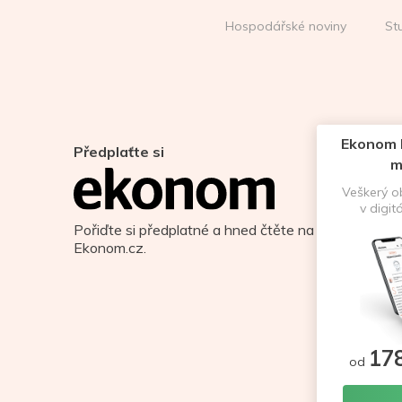
Hospodářské noviny
St
Ekonom D
Předplaťte si
m
Veškerý 
v digit
Pořiďte si předplatné a hned čtěte na
Ekonom.cz.
17
od