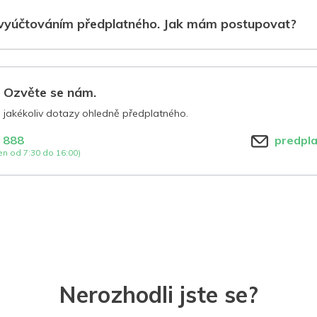
vyúčtováním předplatného. Jak mám postupovat?
? Ozvěte se nám.
jakékoliv dotazy ohledně předplatného.
 888
predpl
n od 7:30 do 16:00)
Nerozhodli jste se?