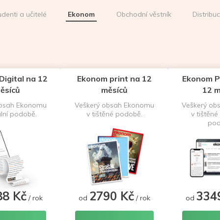
udenti a učitelé
Ekonom
Obchodní věstník
Distribu
igital na 12
Ekonom print na 12
Ekonom P
ěsíců
měsíců
12 m
obsah Ekonomu
Veškerý obsah Ekonomu
Veškerý ob
ální podobě.
v tištěné podobě.
v tištěné 
pod
88 Kč
2790 Kč
334
/ rok
od
/ rok
od