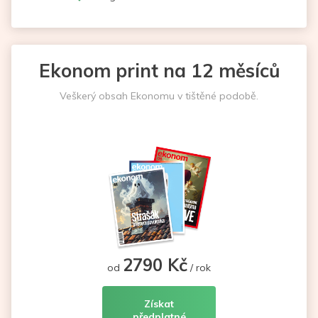
Ekonom print na 12 měsíců
Veškerý obsah Ekonomu v tištěné podobě.
2790 Kč
od
/ rok
Získat
předplatné