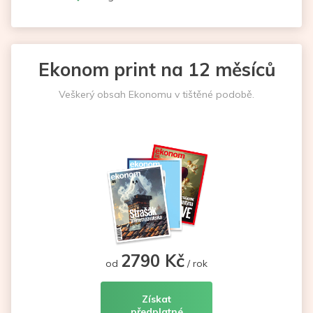
Ekonom print na 12 měsíců
Veškerý obsah Ekonomu v tištěné podobě.
2790 Kč
od
/ rok
Získat
předplatné