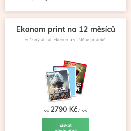
Ekonom print na 12 měsíců
Veškerý obsah Ekonomu v tištěné podobě.
2790 Kč
od
/ rok
Získat
předplatné