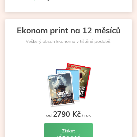
Ekonom print na 12 měsíců
Veškerý obsah Ekonomu v tištěné podobě.
2790 Kč
od
/ rok
Získat
předplatné