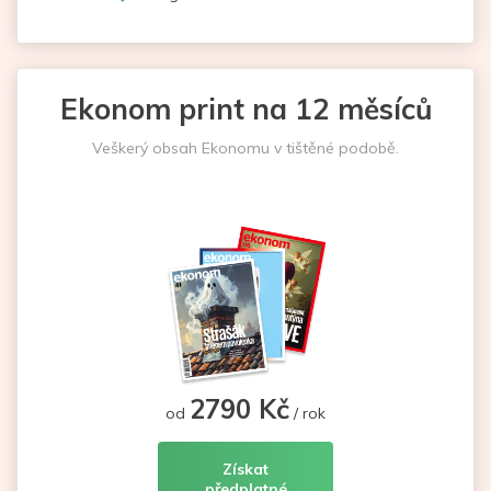
Ekonom print na 12 měsíců
Veškerý obsah Ekonomu v tištěné podobě.
2790 Kč
od
/ rok
Získat
předplatné