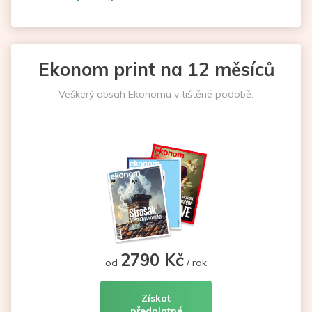
Ekonom print na 12 měsíců
Veškerý obsah Ekonomu v tištěné podobě.
2790 Kč
od
/ rok
Získat
předplatné