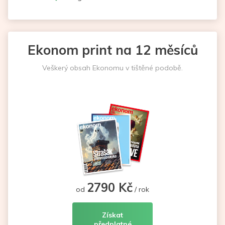
Ekonom print na 12 měsíců
Veškerý obsah Ekonomu v tištěné podobě.
2790 Kč
od
/ rok
Získat
předplatné