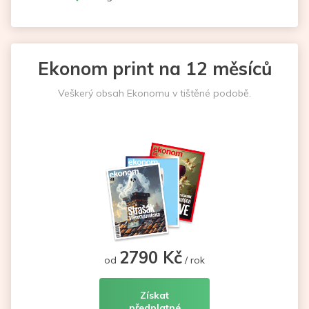
Ekonom print na 12 měsíců
Veškerý obsah Ekonomu v tištěné podobě.
2790 Kč
od
/ rok
Získat
předplatné