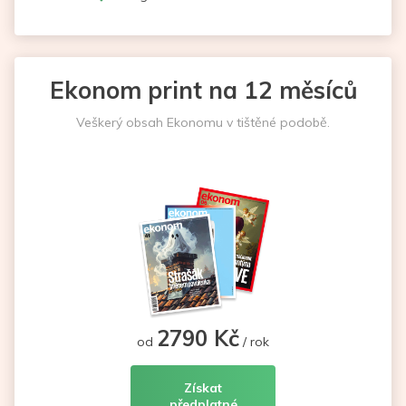
Ekonom print na 12 měsíců
Veškerý obsah Ekonomu v tištěné podobě.
2790 Kč
od
/ rok
Získat
předplatné