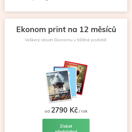
Ekonom print na 12 měsíců
Veškerý obsah Ekonomu v tištěné podobě.
2790 Kč
od
/ rok
Získat
předplatné