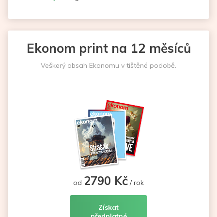
Ekonom print na 12 měsíců
Veškerý obsah Ekonomu v tištěné podobě.
2790 Kč
od
/ rok
Získat
předplatné