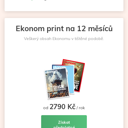
Ekonom print na 12 měsíců
Veškerý obsah Ekonomu v tištěné podobě.
2790 Kč
od
/ rok
Získat
předplatné