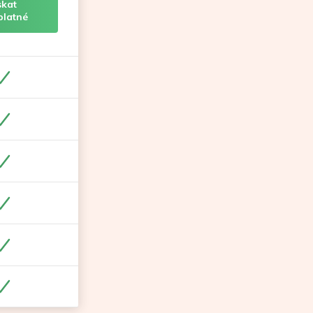
skat
platné