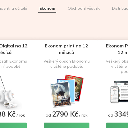
udenti a učitelé
Ekonom
Obchodní věstník
Distribu
igital na 12
Ekonom print na 12
Ekonom P
ěsíců
měsíců
12 m
obsah Ekonomu
Veškerý obsah Ekonomu
Veškerý ob
ální podobě.
v tištěné podobě.
v tištěné 
pod
88 Kč
2790 Kč
334
/ rok
od
/ rok
od