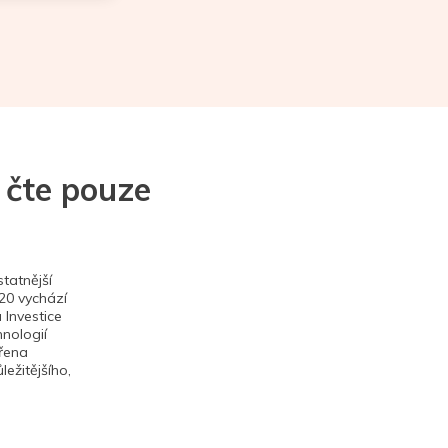
 čte pouze
tatnější
020 vychází
 Investice
hnologií
ěřena
ežitějšího,