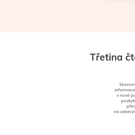
Třetina č
Ekonom 
informace,
v nové po
poskytu
před
na sebevzd