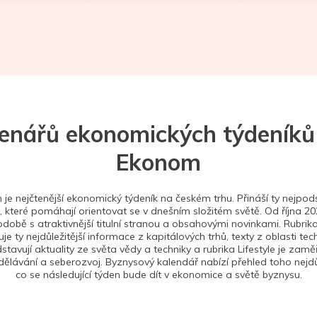
tenářů ekonomických týdeníků
Ekonom
je nejčtenější ekonomický týdeník na českém trhu. Přináší ty nejpods
 které pomáhají orientovat se v dnešním složitém světě. Od října 2
době s atraktivnější titulní stranou a obsahovými novinkami. Rubrika
je ty nejdůležitější informace z kapitálových trhů, texty z oblasti tec
stavují aktuality ze světa vědy a techniky a rubrika Lifestyle je zam
ělávání a seberozvoj. Byznysový kalendář nabízí přehled toho nejdůl
co se následující týden bude dít v ekonomice a světě byznysu.