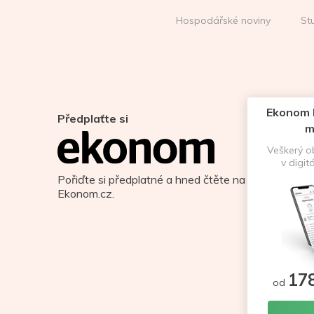
Hospodářské noviny
St
Ekonom D
Předplaťte si
m
Veškerý 
v digit
Pořiďte si předplatné a hned čtěte na
Ekonom.cz.
17
od