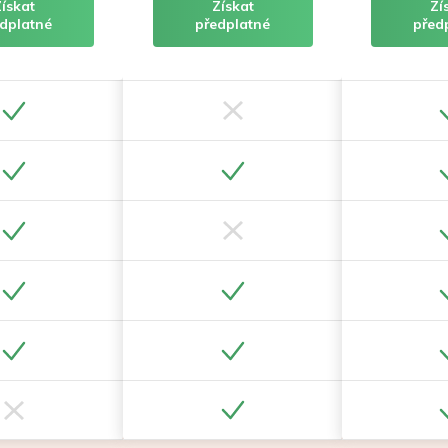
Získat
Získat
Zí
dplatné
předplatné
před