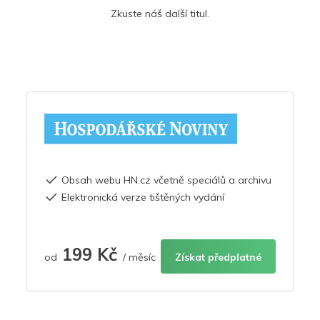
Zkuste náš další titul.
Obsah webu HN.cz včetně speciálů a archivu
Elektronická verze tištěných vydání
199 Kč
od
/ měsíc
Získat předplatné