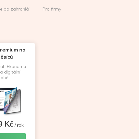
ce do zahraničí
Pro firmy
remium na
ěsíců
sah Ekonomu
a digitální
obě.
9 Kč
/ rok