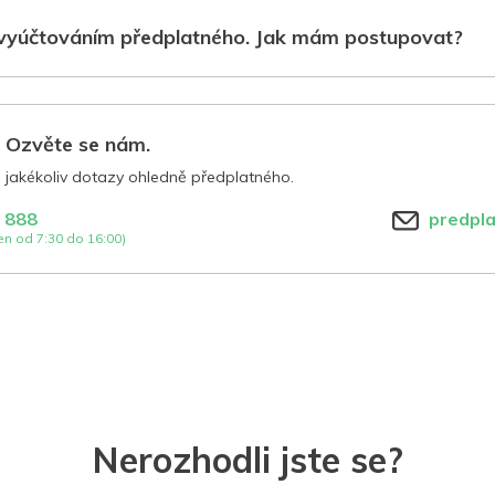
vyúčtováním předplatného. Jak mám postupovat?
? Ozvěte se nám.
jakékoliv dotazy ohledně předplatného.
 888
predpl
n od 7:30 do 16:00)
Nerozhodli jste se?