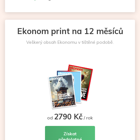
Ekonom print na 12 měsíců
Veškerý obsah Ekonomu v tištěné podobě.
2790 Kč
od
/ rok
Získat
předplatné