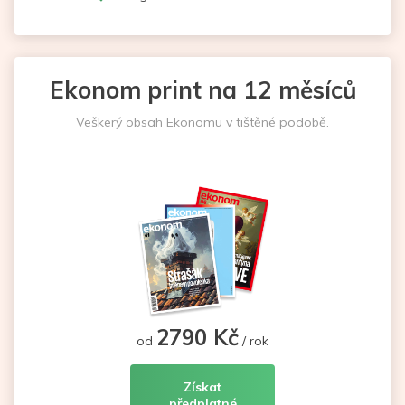
Ekonom print na 12 měsíců
Veškerý obsah Ekonomu v tištěné podobě.
2790 Kč
od
/ rok
Získat
předplatné