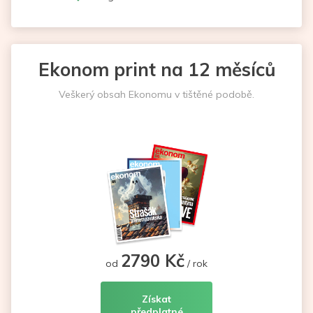
Ekonom print na 12 měsíců
Veškerý obsah Ekonomu v tištěné podobě.
2790 Kč
od
/ rok
Získat
předplatné