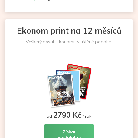
Ekonom print na 12 měsíců
Veškerý obsah Ekonomu v tištěné podobě.
2790 Kč
od
/ rok
Získat
předplatné