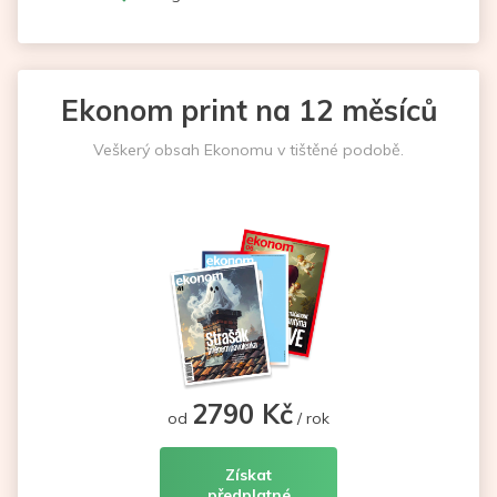
Ekonom print na 12 měsíců
Veškerý obsah Ekonomu v tištěné podobě.
2790 Kč
od
/ rok
Získat
předplatné