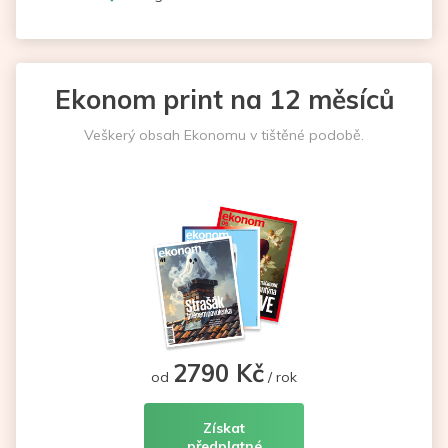
Ekonom print na 12 měsíců
Veškerý obsah Ekonomu v tištěné podobě.
2790 Kč
od
/ rok
Získat
předplatné