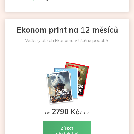
Ekonom print na 12 měsíců
Veškerý obsah Ekonomu v tištěné podobě.
2790 Kč
od
/ rok
Získat
předplatné