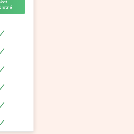
skat
platné