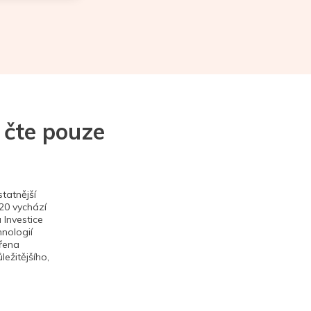
 čte pouze
tatnější
020 vychází
 Investice
hnologií
ěřena
ežitějšího,