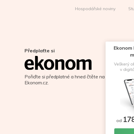
Hospodářské noviny
St
Ekonom D
Předplaťte si
m
Veškerý 
v digit
Pořiďte si předplatné a hned čtěte na
Ekonom.cz.
17
od