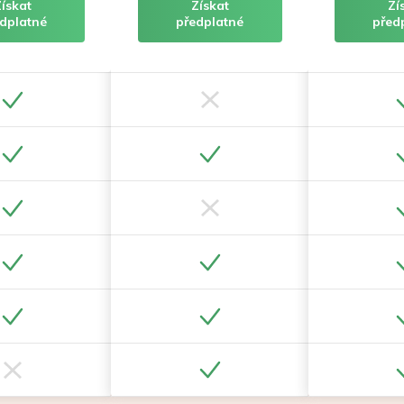
Získat
Získat
Zí
dplatné
předplatné
před