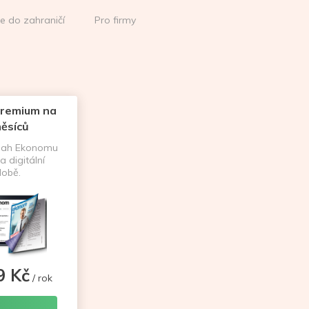
ce do zahraničí
Pro firmy
remium na
ěsíců
sah Ekonomu
a digitální
obě.
9 Kč
/ rok