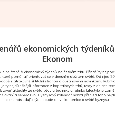
tenářů ekonomických týdeníků
Ekonom
je nejčtenější ekonomický týdeník na českém trhu. Přináší ty nejpods
 které pomáhají orientovat se v dnešním složitém světě. Od října 2
době s atraktivnější titulní stranou a obsahovými novinkami. Rubrika
je ty nejdůležitější informace z kapitálových trhů, texty z oblasti tec
stavují aktuality ze světa vědy a techniky a rubrika Lifestyle je zam
ělávání a seberozvoj. Byznysový kalendář nabízí přehled toho nejdůl
co se následující týden bude dít v ekonomice a světě byznysu.