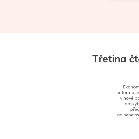
Třetina č
Ekonom 
informace,
v nové po
poskytu
před
na sebevzd