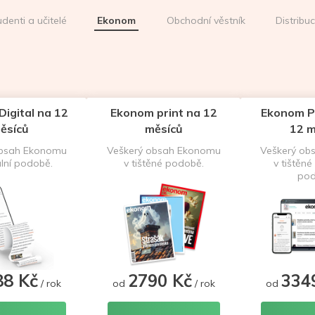
udenti a učitelé
Ekonom
Obchodní věstník
Distribu
igital na 12
Ekonom print na 12
Ekonom P
ěsíců
měsíců
12 m
obsah Ekonomu
Veškerý obsah Ekonomu
Veškerý ob
ální podobě.
v tištěné podobě.
v tištěné 
pod
88 Kč
2790 Kč
334
/ rok
od
/ rok
od