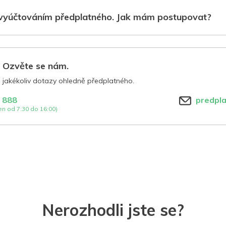
vyúčtováním předplatného. Jak mám postupovat?
? Ozvěte se nám.
jakékoliv dotazy ohledně předplatného.
 888
predpl
n od 7:30 do 16:00)
Nerozhodli jste se?