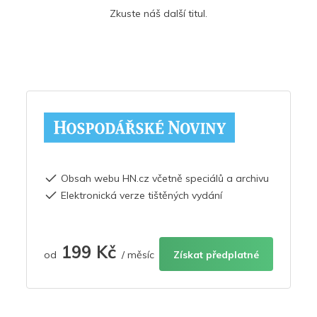
Zkuste náš další titul.
Obsah webu HN.cz včetně speciálů a archivu
Elektronická verze tištěných vydání
199 Kč
od
/ měsíc
Získat předplatné