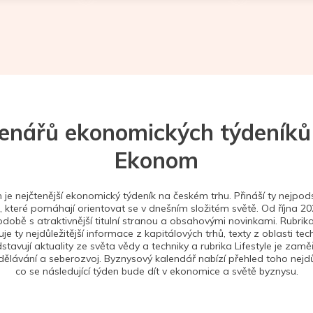
tenářů ekonomických týdeníků
Ekonom
je nejčtenější ekonomický týdeník na českém trhu. Přináší ty nejpods
 které pomáhají orientovat se v dnešním složitém světě. Od října 2
době s atraktivnější titulní stranou a obsahovými novinkami. Rubrika
je ty nejdůležitější informace z kapitálových trhů, texty z oblasti tec
stavují aktuality ze světa vědy a techniky a rubrika Lifestyle je zam
ělávání a seberozvoj. Byznysový kalendář nabízí přehled toho nejdůl
co se následující týden bude dít v ekonomice a světě byznysu.