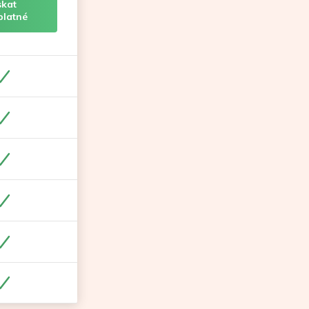
skat
platné