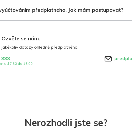
vyúčtováním předplatného. Jak mám postupovat?
? Ozvěte se nám.
jakékoliv dotazy ohledně předplatného.
 888
predpl
n od 7:30 do 16:00)
Nerozhodli jste se?