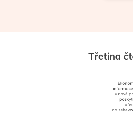
Třetina č
Ekonom 
informace,
v nové po
poskytu
před
na sebevzd