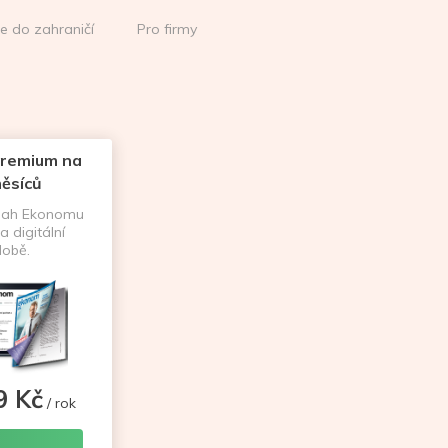
ce do zahraničí
Pro firmy
remium na
ěsíců
sah Ekonomu
a digitální
obě.
9 Kč
/ rok