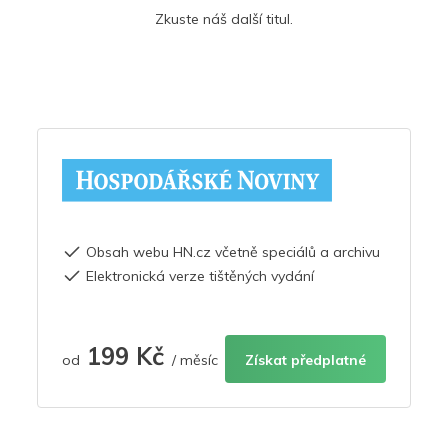
Zkuste náš další titul.
Obsah webu HN.cz včetně speciálů a archivu
Elektronická verze tištěných vydání
199 Kč
od
/ měsíc
Získat předplatné