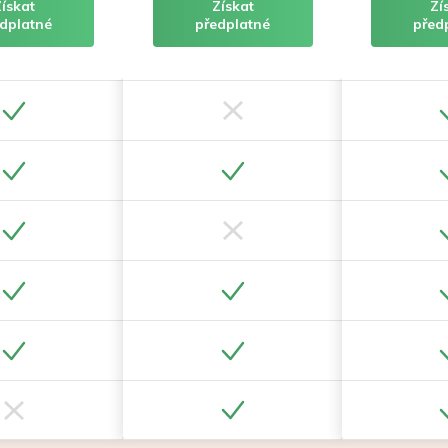
Získat
Získat
Zí
dplatné
předplatné
před