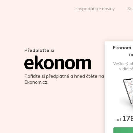
Hospodářské noviny
St
Ekonom D
Předplaťte si
m
Veškerý 
v digit
Pořiďte si předplatné a hned čtěte na
Ekonom.cz.
17
od