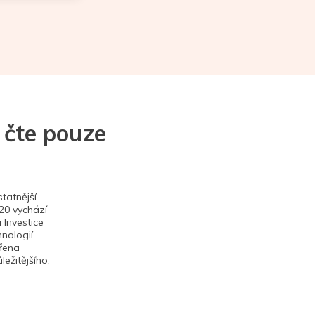
 čte pouze
tatnější
020 vychází
 Investice
hnologií
ěřena
ežitějšího,