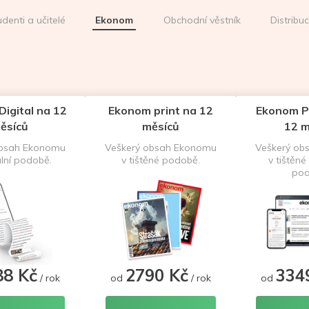
udenti a učitelé
Ekonom
Obchodní věstník
Distribu
igital na 12
Ekonom print na 12
Ekonom P
ěsíců
měsíců
12 m
obsah Ekonomu
Veškerý obsah Ekonomu
Veškerý ob
ální podobě.
v tištěné podobě.
v tištěné 
pod
88 Kč
2790 Kč
334
/ rok
od
/ rok
od