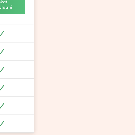
skat
platné