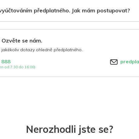
vyúčtováním předplatného. Jak mám postupovat?
? Ozvěte se nám.
jakékoliv dotazy ohledně předplatného.
 888
predpl
n od 7:30 do 16:00)
Nerozhodli jste se?