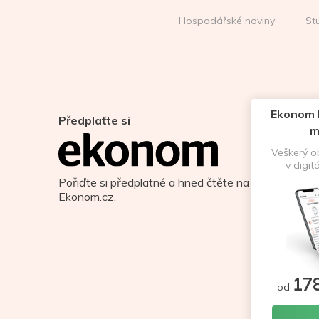
Hospodářské noviny
St
Ekonom D
Předplaťte si
m
Veškerý 
v digit
Pořiďte si předplatné a hned čtěte na
Ekonom.cz.
17
od