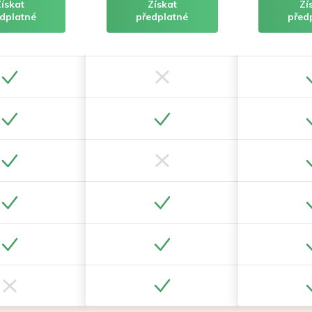
Získat
Získat
Zí
dplatné
předplatné
před