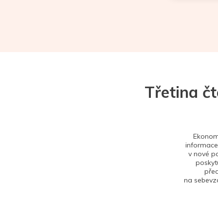
Třetina č
Ekonom 
informace,
v nové po
poskytu
před
na sebevzd