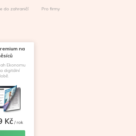
ce do zahraničí
Pro firmy
remium na
ěsíců
sah Ekonomu
a digitální
obě.
9 Kč
/ rok