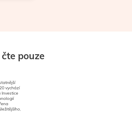
 čte pouze
tatnější
020 vychází
 Investice
hnologií
ěřena
ežitějšího,