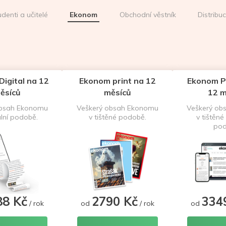
udenti a učitelé
Ekonom
Obchodní věstník
Distribu
igital na 12
Ekonom print na 12
Ekonom P
ěsíců
měsíců
12 m
obsah Ekonomu
Veškerý obsah Ekonomu
Veškerý ob
ální podobě.
v tištěné podobě.
v tištěné 
pod
88 Kč
2790 Kč
334
/ rok
od
/ rok
od