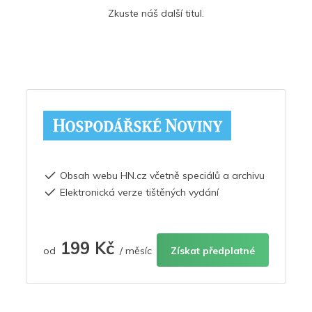
Zkuste náš další titul.
Obsah webu HN.cz včetně speciálů a archivu
Elektronická verze tištěných vydání
199 Kč
od
/ měsíc
Získat předplatné