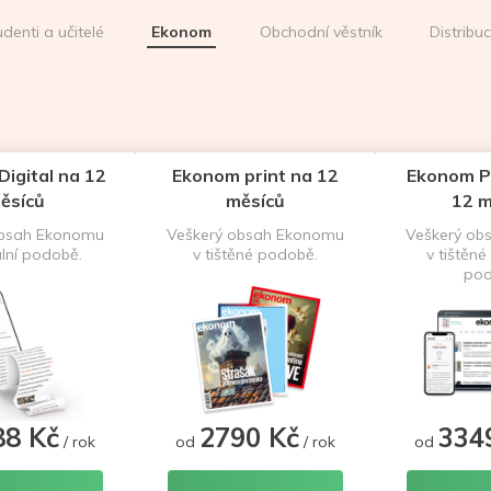
udenti a učitelé
Ekonom
Obchodní věstník
Distribu
igital na 12
Ekonom print na 12
Ekonom P
ěsíců
měsíců
12 m
obsah Ekonomu
Veškerý obsah Ekonomu
Veškerý ob
ální podobě.
v tištěné podobě.
v tištěné 
pod
88 Kč
2790 Kč
334
/ rok
od
/ rok
od