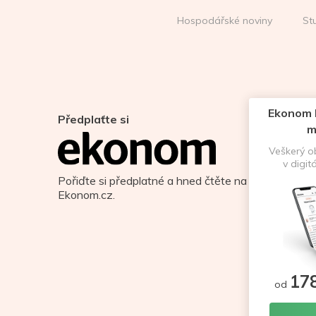
Hospodářské noviny
St
Ekonom D
Předplaťte si
m
Veškerý 
v digit
Pořiďte si předplatné a hned čtěte na
Ekonom.cz.
17
od