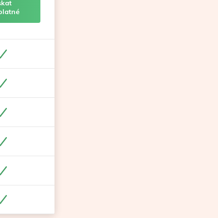
skat
platné