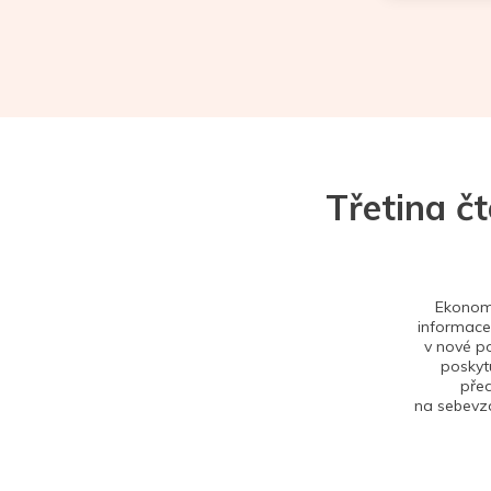
Třetina č
Ekonom 
informace,
v nové po
poskytu
před
na sebevzd