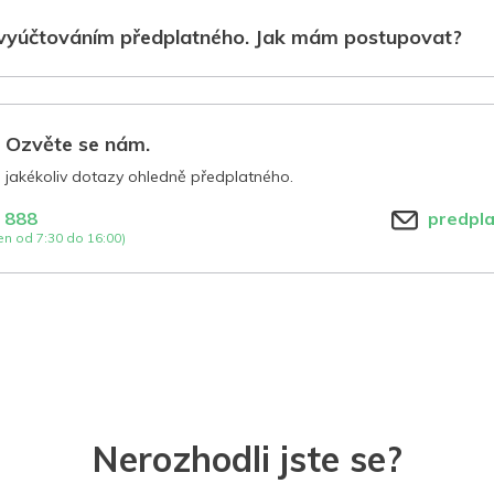
vyúčtováním předplatného. Jak mám postupovat?
? Ozvěte se nám.
jakékoliv dotazy ohledně předplatného.
 888
predpl
n od 7:30 do 16:00)
Nerozhodli jste se?