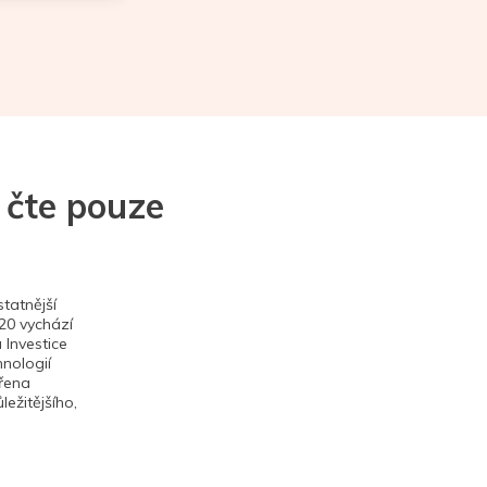
 čte pouze
tatnější
020 vychází
 Investice
hnologií
ěřena
ežitějšího,