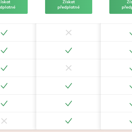
Získat
Získat
Zí
dplatné
předplatné
před