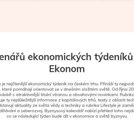
tenářů ekonomických týdeníků
Ekonom
je nejčtenější ekonomický týdeník na českém trhu. Přináší ty nejpods
 které pomáhají orientovat se v dnešním složitém světě. Od října 2
době s atraktivnější titulní stranou a obsahovými novinkami. Rubrika
je ty nejdůležitější informace z kapitálových trhů, texty z oblasti tec
stavují aktuality ze světa vědy a techniky a rubrika Lifestyle je zam
ělávání a seberozvoj. Byznysový kalendář nabízí přehled toho nejdůl
co se následující týden bude dít v ekonomice a světě byznysu.