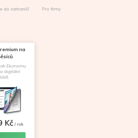
ce do zahraničí
Pro firmy
remium na
ěsíců
sah Ekonomu
a digitální
obě.
9 Kč
/ rok