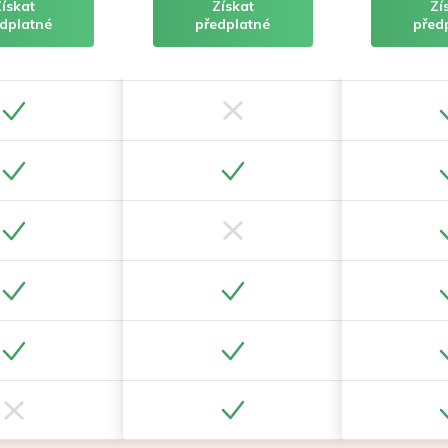
Získat
Získat
Zí
dplatné
předplatné
před