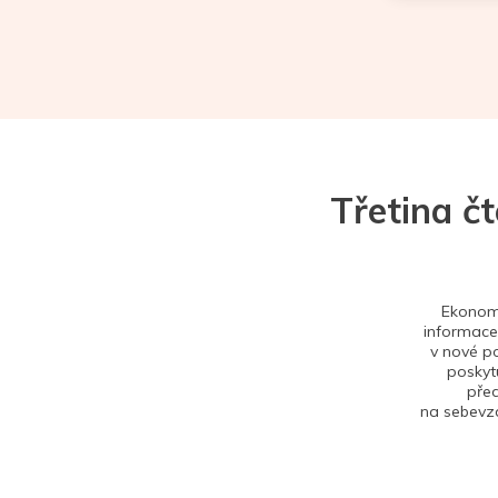
Třetina č
Ekonom 
informace,
v nové po
poskytu
před
na sebevzd