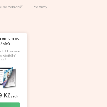
ce do zahraničí
Pro firmy
remium na
ěsíců
sah Ekonomu
a digitální
obě.
9 Kč
/ rok