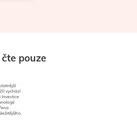
 čte pouze
tatnější
020 vychází
 Investice
hnologií
ěřena
ežitějšího,