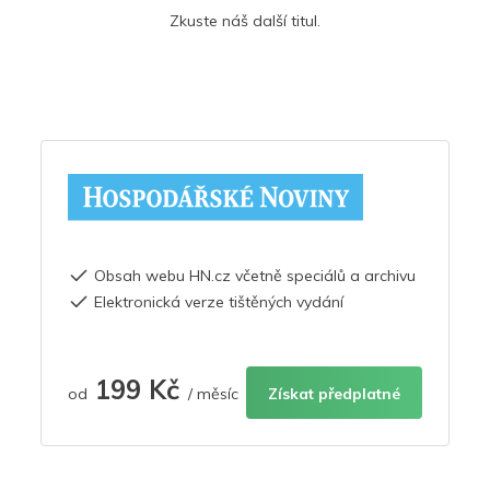
Zkuste náš další titul.
Obsah webu HN.cz včetně speciálů a archivu
Elektronická verze tištěných vydání
199 Kč
od
/ měsíc
Získat předplatné