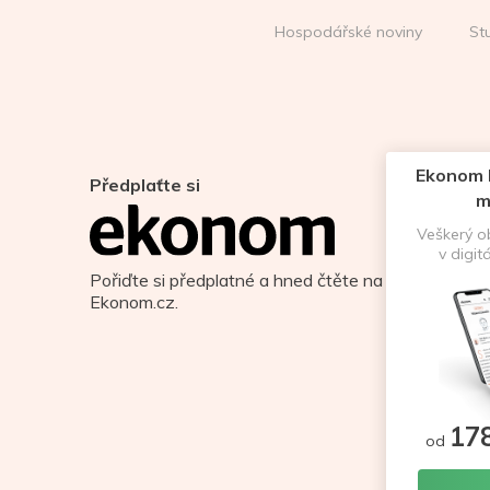
Hospodářské noviny
St
Ekonom D
Předplaťte si
m
Veškerý 
v digit
Pořiďte si předplatné a hned čtěte na
Ekonom.cz.
17
od