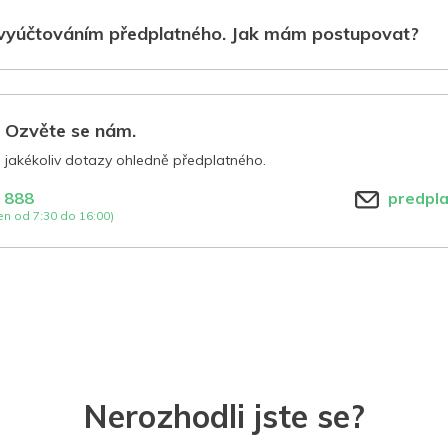
vyúčtováním předplatného. Jak mám postupovat?
? Ozvěte se nám.
jakékoliv dotazy ohledně předplatného.
 888
predpl
n od 7:30 do 16:00)
Nerozhodli jste se?