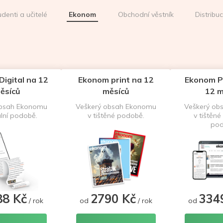
udenti a učitelé
Ekonom
Obchodní věstník
Distribu
igital na 12
Ekonom print na 12
Ekonom P
ěsíců
měsíců
12 m
obsah Ekonomu
Veškerý obsah Ekonomu
Veškerý ob
ální podobě.
v tištěné podobě.
v tištěné 
pod
88 Kč
2790 Kč
334
/ rok
od
/ rok
od