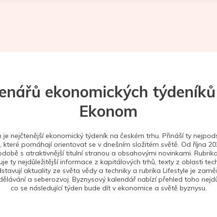
tenářů ekonomických týdeníků
Ekonom
je nejčtenější ekonomický týdeník na českém trhu. Přináší ty nejpods
 které pomáhají orientovat se v dnešním složitém světě. Od října 2
době s atraktivnější titulní stranou a obsahovými novinkami. Rubrika
je ty nejdůležitější informace z kapitálových trhů, texty z oblasti tec
stavují aktuality ze světa vědy a techniky a rubrika Lifestyle je zam
ělávání a seberozvoj. Byznysový kalendář nabízí přehled toho nejdůl
co se následující týden bude dít v ekonomice a světě byznysu.