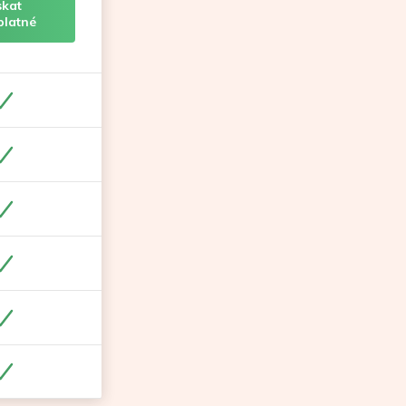
skat
platné