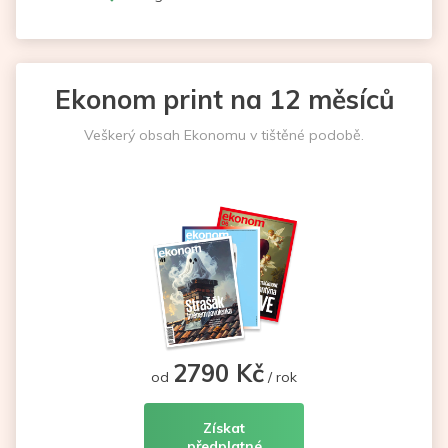
Ekonom print na 12 měsíců
Veškerý obsah Ekonomu v tištěné podobě.
2790 Kč
od
/ rok
Získat
předplatné