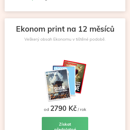
Ekonom print na 12 měsíců
Veškerý obsah Ekonomu v tištěné podobě.
2790 Kč
od
/ rok
Získat
předplatné