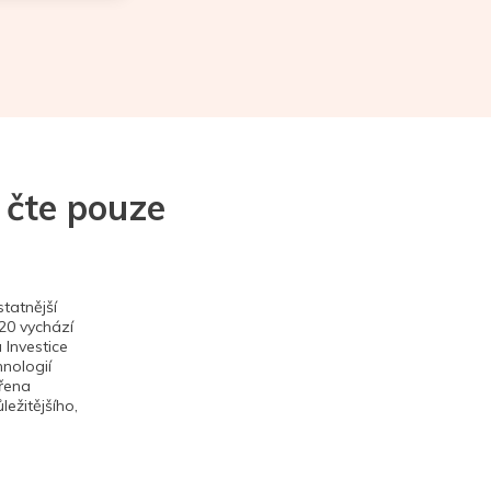
 čte pouze
tatnější
020 vychází
 Investice
hnologií
ěřena
ežitějšího,