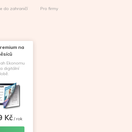
ce do zahraničí
Pro firmy
remium na
ěsíců
sah Ekonomu
a digitální
obě.
9 Kč
/ rok