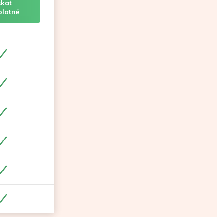
skat
platné