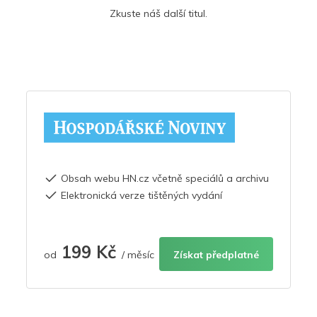
Zkuste náš další titul.
Obsah webu HN.cz včetně speciálů a archivu
Elektronická verze tištěných vydání
199 Kč
od
/ měsíc
Získat předplatné