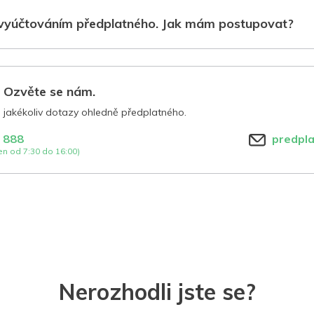
vyúčtováním předplatného. Jak mám postupovat?
? Ozvěte se nám.
jakékoliv dotazy ohledně předplatného.
 888
predpl
n od 7:30 do 16:00)
Nerozhodli jste se?