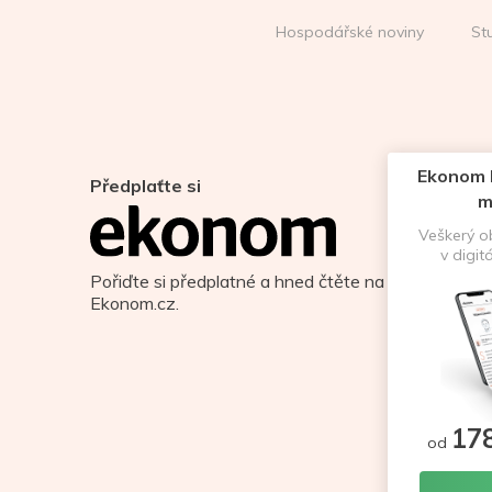
Hospodářské noviny
St
Ekonom D
Předplaťte si
m
Veškerý 
v digit
Pořiďte si předplatné a hned čtěte na
Ekonom.cz.
17
od