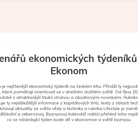
tenářů ekonomických týdeníků
Ekonom
je nejčtenější ekonomický týdeník na českém trhu. Přináší ty nejpods
 které pomáhají orientovat se v dnešním složitém světě. Od října 2
době s atraktivnější titulní stranou a obsahovými novinkami. Rubrika
je ty nejdůležitější informace z kapitálových trhů, texty z oblasti tec
stavují aktuality ze světa vědy a techniky a rubrika Lifestyle je zam
ělávání a seberozvoj. Byznysový kalendář nabízí přehled toho nejdůl
co se následující týden bude dít v ekonomice a světě byznysu.