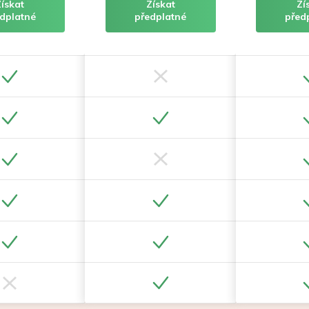
Získat
Získat
Zí
dplatné
předplatné
před