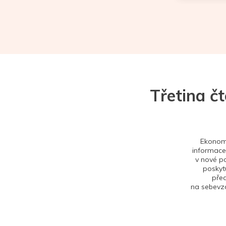
Třetina č
Ekonom 
informace,
v nové po
poskytu
před
na sebevzd