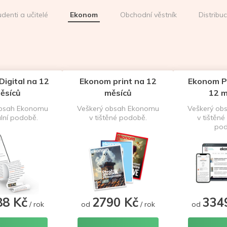
udenti a učitelé
Ekonom
Obchodní věstník
Distribu
igital na 12
Ekonom print na 12
Ekonom P
ěsíců
měsíců
12 m
obsah Ekonomu
Veškerý obsah Ekonomu
Veškerý ob
ální podobě.
v tištěné podobě.
v tištěné 
pod
88 Kč
2790 Kč
334
/ rok
od
/ rok
od