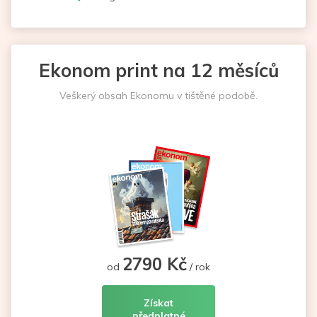
Ekonom print na 12 měsíců
Veškerý obsah Ekonomu v tištěné podobě.
2790 Kč
od
/ rok
Získat
předplatné