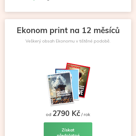
Ekonom print na 12 měsíců
Veškerý obsah Ekonomu v tištěné podobě.
2790 Kč
od
/ rok
Získat
předplatné