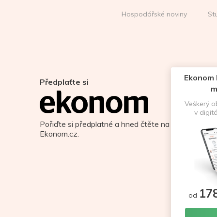
Hospodářské noviny
St
Ekonom D
Předplaťte si
m
Veškerý 
v digit
Pořiďte si předplatné a hned čtěte na
Ekonom.cz.
17
od