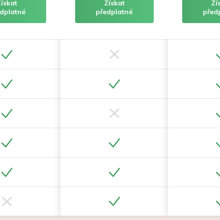
Získat
Získat
Zí
dplatné
předplatné
před