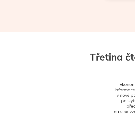
Třetina č
Ekonom 
informace,
v nové po
poskytu
před
na sebevzd