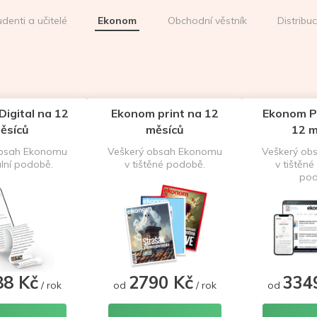
udenti a učitelé
Ekonom
Obchodní věstník
Distribu
igital na 12
Ekonom print na 12
Ekonom P
ěsíců
měsíců
12 m
obsah Ekonomu
Veškerý obsah Ekonomu
Veškerý ob
ální podobě.
v tištěné podobě.
v tištěné 
pod
88 Kč
2790 Kč
334
/ rok
od
/ rok
od