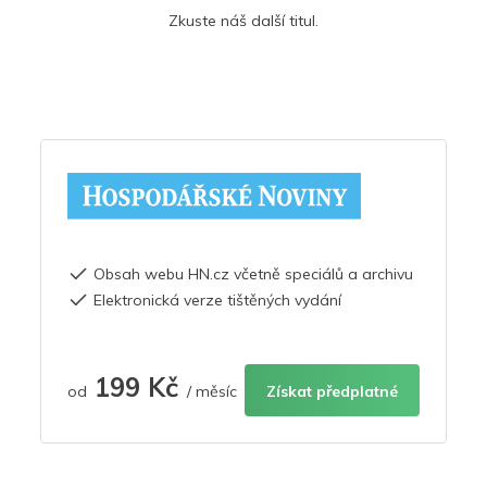
Zkuste náš další titul.
Obsah webu HN.cz včetně speciálů a archivu
Elektronická verze tištěných vydání
199 Kč
od
/ měsíc
Získat předplatné