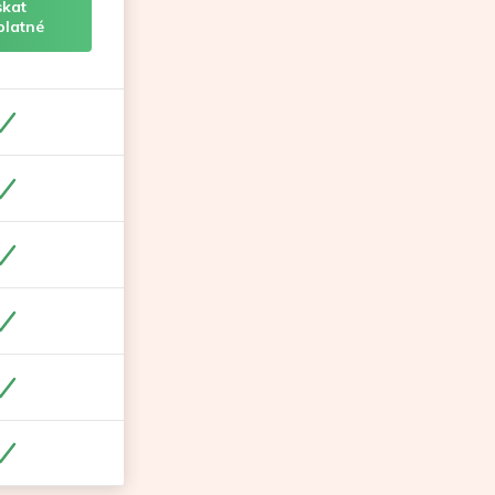
skat
platné