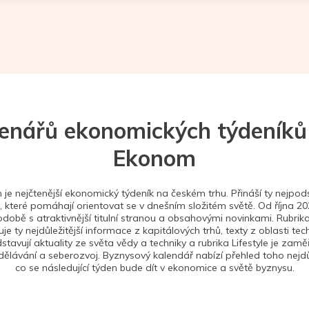
tenářů ekonomických týdeníků
Ekonom
je nejčtenější ekonomický týdeník na českém trhu. Přináší ty nejpods
 které pomáhají orientovat se v dnešním složitém světě. Od října 2
době s atraktivnější titulní stranou a obsahovými novinkami. Rubrika
je ty nejdůležitější informace z kapitálových trhů, texty z oblasti tec
stavují aktuality ze světa vědy a techniky a rubrika Lifestyle je zam
ělávání a seberozvoj. Byznysový kalendář nabízí přehled toho nejdůl
co se následující týden bude dít v ekonomice a světě byznysu.