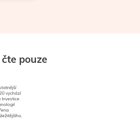
 čte pouze
tatnější
020 vychází
 Investice
hnologií
ěřena
ežitějšího,