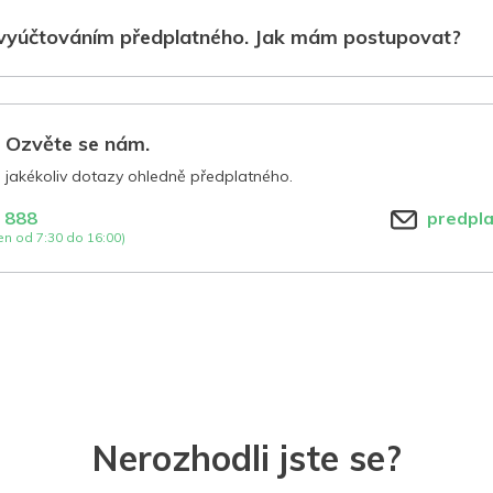
vyúčtováním předplatného. Jak mám postupovat?
? Ozvěte se nám.
jakékoliv dotazy ohledně předplatného.
 888
predpl
n od 7:30 do 16:00)
Nerozhodli jste se?