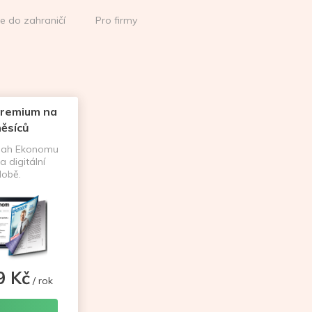
ce do zahraničí
Pro firmy
remium na
ěsíců
sah Ekonomu
a digitální
obě.
9 Kč
/ rok