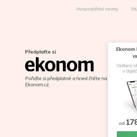
Hospodářské noviny
St
Ekonom D
Předplaťte si
m
Veškerý 
v digit
Pořiďte si předplatné a hned čtěte na
Ekonom.cz.
17
od