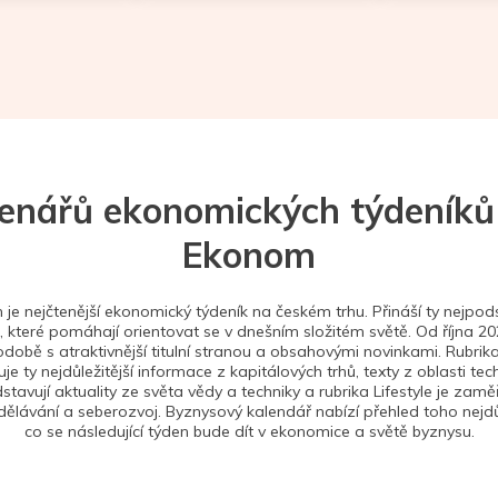
tenářů ekonomických týdeníků
Ekonom
je nejčtenější ekonomický týdeník na českém trhu. Přináší ty nejpods
 které pomáhají orientovat se v dnešním složitém světě. Od října 2
době s atraktivnější titulní stranou a obsahovými novinkami. Rubrika
je ty nejdůležitější informace z kapitálových trhů, texty z oblasti tec
stavují aktuality ze světa vědy a techniky a rubrika Lifestyle je zam
ělávání a seberozvoj. Byznysový kalendář nabízí přehled toho nejdůl
co se následující týden bude dít v ekonomice a světě byznysu.