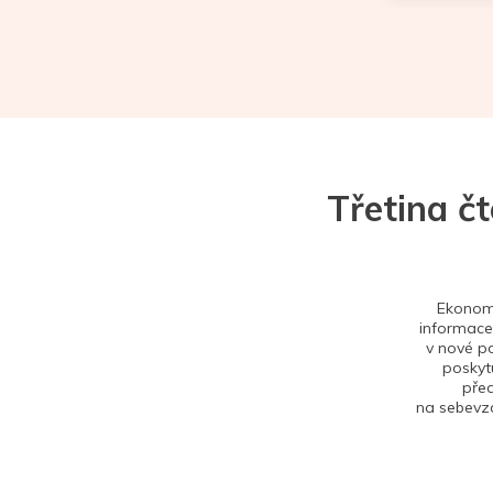
Třetina č
Ekonom 
informace,
v nové po
poskytu
před
na sebevzd