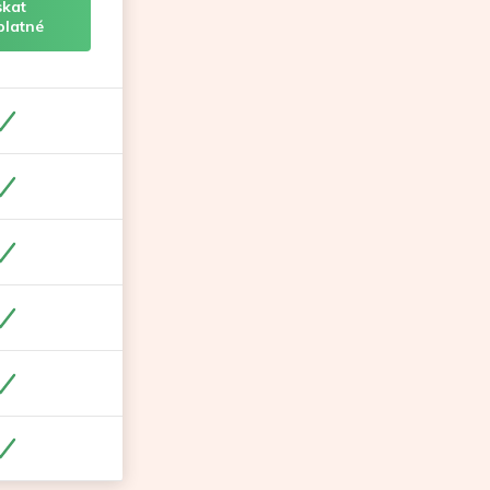
skat
platné