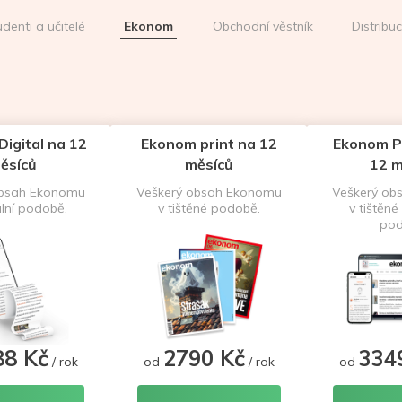
udenti a učitelé
Ekonom
Obchodní věstník
Distribu
igital na 12
Ekonom print na 12
Ekonom P
ěsíců
měsíců
12 m
obsah Ekonomu
Veškerý obsah Ekonomu
Veškerý ob
ální podobě.
v tištěné podobě.
v tištěné 
pod
88 Kč
2790 Kč
334
/ rok
od
/ rok
od