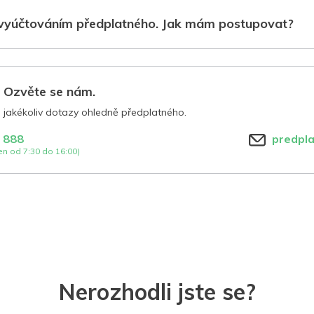
vyúčtováním předplatného. Jak mám postupovat?
? Ozvěte se nám.
jakékoliv dotazy ohledně předplatného.
 888
predpl
n od 7:30 do 16:00)
Nerozhodli jste se?