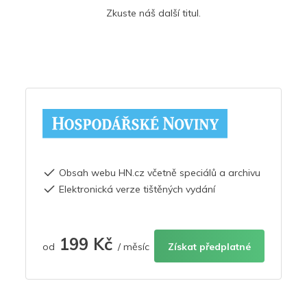
Zkuste náš další titul.
Obsah webu HN.cz včetně speciálů a archivu
Elektronická verze tištěných vydání
199 Kč
od
/ měsíc
Získat předplatné