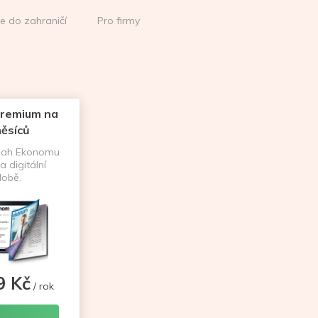
ce do zahraničí
Pro firmy
remium na
ěsíců
sah Ekonomu
a digitální
obě.
9 Kč
/ rok