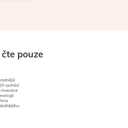
 čte pouze
tatnější
020 vychází
 Investice
hnologií
ěřena
ežitějšího,