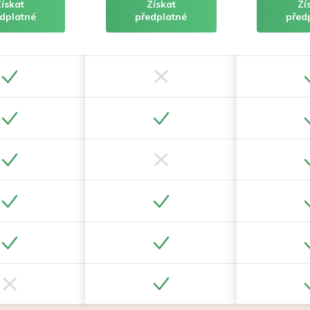
Získat
Získat
Zí
dplatné
předplatné
před