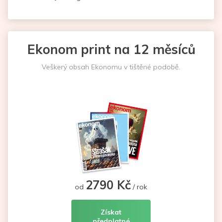
Ekonom print na 12 měsíců
Veškerý obsah Ekonomu v tištěné podobě.
2790 Kč
od
/ rok
Získat
předplatné