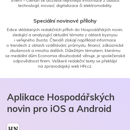
trhem – čtenáři se dozvědí nejnovější informace z oblasti
technologií, inovací, digitalizace či elektromobility.
Speciální novinové přílohy
Edice vkládaných redakčních příloh do Hospodářských novin,
sledující a analyzující aktuální témata z oblasti byznysu
i veřejného života. Čtenáři získají například informace
o trendech z oblasti vzdělávání, průmyslu, financí, zákaznické
zkušenosti a mnoha dalších. Důležitým tématem, kterému
se mediální dům Economia dlouhodobě věnuje, je společenská
odpovědnost firem. Veškeré redakční texty se překlápí
na zpravodajský web HN.cz.
Aplikace Hospodářských
novin pro iOS a Android