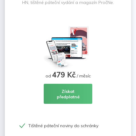
HN, tištěné páteční vydání a magazín PročNe.
479 Kč
od
/ měsíc
Získat
předplatné
Tištěné páteční noviny do schránky