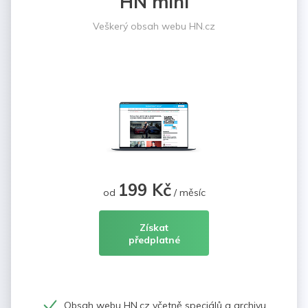
HN mini
Veškerý obsah webu HN.cz
199 Kč
od
/ měsíc
Získat
předplatné
Obsah webu HN.cz včetně speciálů a archivu