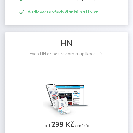
Audioverze všech článků na HN.cz
HN
Web HN.cz bez reklam a aplikace HN.
299 Kč
od
/ měsíc