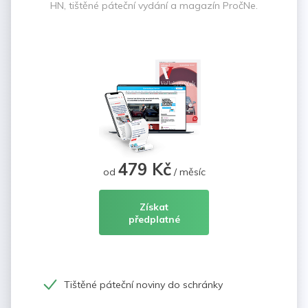
HN, tištěné páteční vydání a magazín PročNe.
479 Kč
od
/ měsíc
Získat
předplatné
Tištěné páteční noviny do schránky