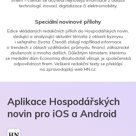
trhem – čtenáři se dozvědí nejnovější informace z oblasti
technologií, inovací, digitalizace či elektromobility.
Speciální novinové přílohy
Edice vkládaných redakčních příloh do Hospodářských novin,
sledující a analyzující aktuální témata z oblasti byznysu
i veřejného života. Čtenáři získají například informace
o trendech z oblasti vzdělávání, průmyslu, financí, zákaznické
zkušenosti a mnoha dalších. Důležitým tématem, kterému
se mediální dům Economia dlouhodobě věnuje, je společenská
odpovědnost firem. Veškeré redakční texty se překlápí
na zpravodajský web HN.cz.
Aplikace Hospodářských
novin pro iOS a Android